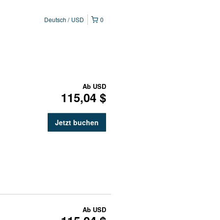
Deutsch
USD
0
Ab
USD
115,04 $
Jetzt buchen
Ab
USD