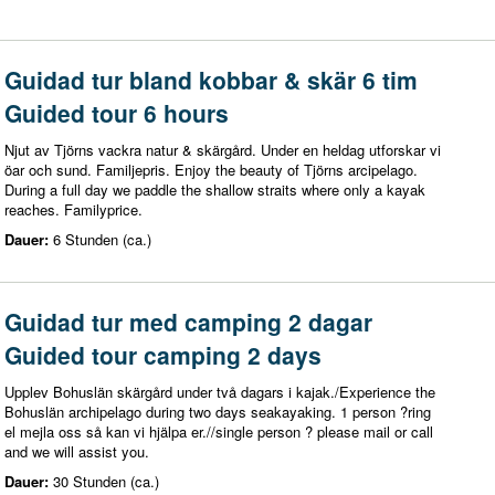
Guidad tur bland kobbar & skär 6 tim
Guided tour 6 hours
Njut av Tjörns vackra natur & skärgård. Under en heldag utforskar vi
öar och sund. Familjepris. Enjoy the beauty of Tjörns arcipelago.
During a full day we paddle the shallow straits where only a kayak
reaches. Familyprice.
Dauer:
6 Stunden (ca.)
Guidad tur med camping 2 dagar
Guided tour camping 2 days
Upplev Bohuslän skärgård under två dagars i kajak./Experience the
Bohuslän archipelago during two days seakayaking. 1 person ?ring
el mejla oss så kan vi hjälpa er.//single person ? please mail or call
and we will assist you.
Dauer:
30 Stunden (ca.)