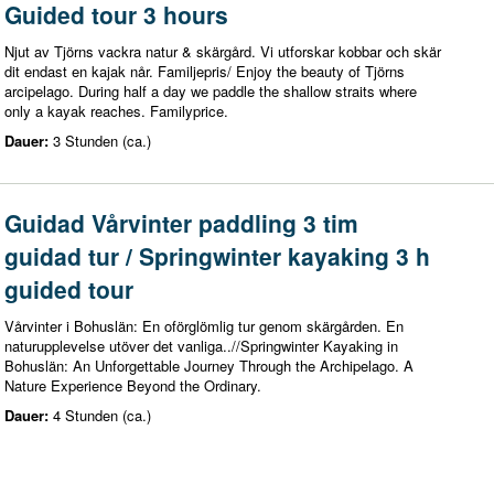
Guided tour 3 hours
Njut av Tjörns vackra natur & skärgård. Vi utforskar kobbar och skär
dit endast en kajak når. Familjepris/ Enjoy the beauty of Tjörns
arcipelago. During half a day we paddle the shallow straits where
only a kayak reaches. Familyprice.
Dauer:
3 Stunden (ca.)
Guidad Vårvinter paddling 3 tim
guidad tur / Springwinter kayaking 3 h
guided tour
Vårvinter i Bohuslän: En oförglömlig tur genom skärgården. En
naturupplevelse utöver det vanliga..//Springwinter Kayaking in
Bohuslän: An Unforgettable Journey Through the Archipelago. A
Nature Experience Beyond the Ordinary.
Dauer:
4 Stunden (ca.)